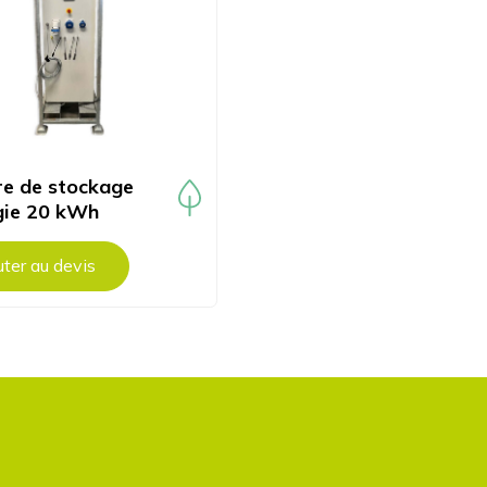
e de stockage
gie 20 kWh
uter au devis