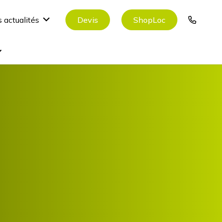
Devis
ShopLoc
 actualités