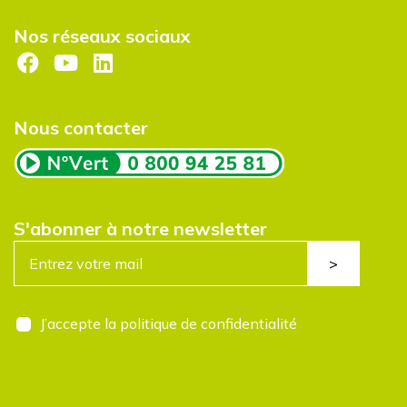
Nos réseaux sociaux
Nous contacter
S'abonner à notre newsletter
E
>
-
m
a
i
R
J’accepte la politique de confidentialité
l
G
*
P
D
*