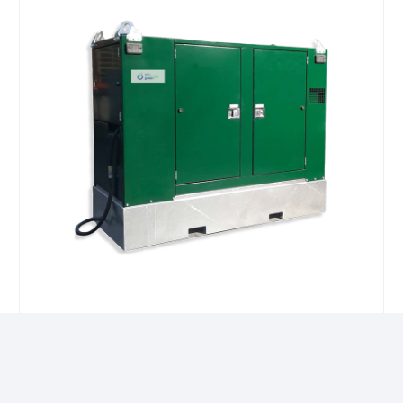
Pack batteries 90kVA (170Kwh 80%
décharge)
Ajouter au devis