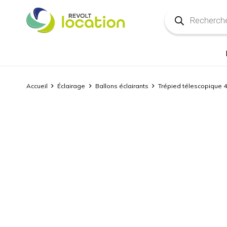
Recherche
de
produits
Accueil
Éclairage
Ballons éclairants
Trépied télescopique 