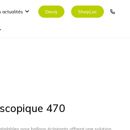
Devis
ShopLoc
 actualités
escopique 470
réglables pour ballons éclairants offrent une solution