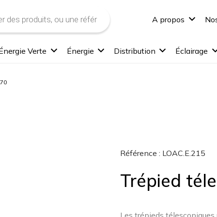
A propos
Nos
Énergie Verte
Énergie
Distribution
Éclairage
470
Référence :
LOAC.E.215
Trépied tél
Les trépieds télescopiques 