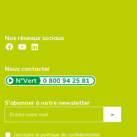
Nos réseaux sociaux
Nous contacter
S'abonner à notre newsletter
E
>
-
m
a
i
R
J’accepte la politique de confidentialité