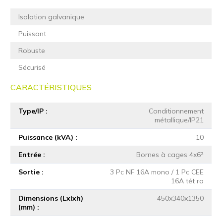
Isolation galvanique
Puissant
Robuste
Sécurisé
CARACTÉRISTIQUES
Type/IP
Conditionnement
métallique/IP21
Puissance (kVA)
10
Entrée
Bornes à cages 4x6²
Sortie
3 Pc NF 16A mono / 1 Pc CEE
16A tét ra
Dimensions (Lxlxh)
450x340x1350
(mm)