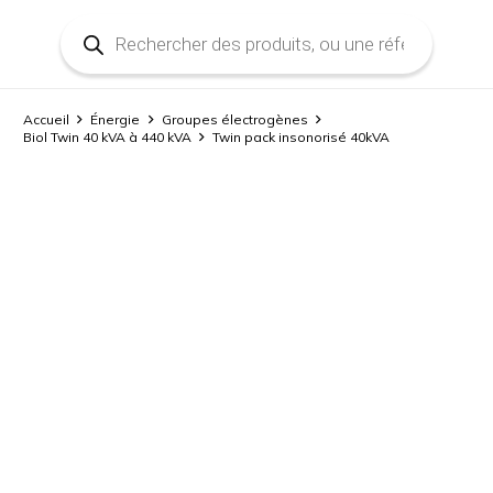
Recherche
de
produits
Accueil
Énergie
Groupes électrogènes
Biol Twin 40 kVA à 440 kVA
Twin pack insonorisé 40kVA