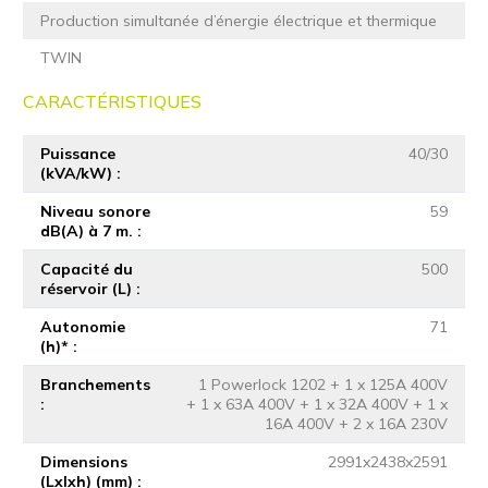
Production simultanée d’énergie électrique et thermique
TWIN
CARACTÉRISTIQUES
Puissance
40/30
(kVA/kW)
Niveau sonore
59
dB(A) à 7 m.
Capacité du
500
réservoir (L)
Autonomie
71
(h)*
Branchements
1 Powerlock 1202 + 1 x 125A 400V
+ 1 x 63A 400V + 1 x 32A 400V + 1 x
16A 400V + 2 x 16A 230V
Dimensions
2991x2438x2591
(Lxlxh) (mm)