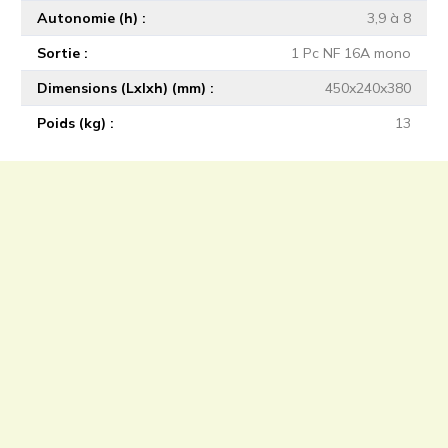
Autonomie (h)
3,9 à 8
Sortie
1 Pc NF 16A mono
Dimensions (Lxlxh) (mm)
450x240x380
Poids (kg)
13