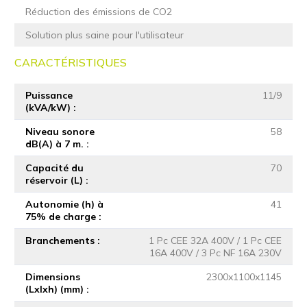
Réduction des émissions de CO2
Solution plus saine pour l'utilisateur
CARACTÉRISTIQUES
Puissance
11/9
(kVA/kW)
Niveau sonore
58
dB(A) à 7 m.
Capacité du
70
réservoir (L)
Autonomie (h) à
41
75% de charge
Branchements
1 Pc CEE 32A 400V / 1 Pc CEE
16A 400V / 3 Pc NF 16A 230V
Dimensions
2300x1100x1145
(Lxlxh) (mm)