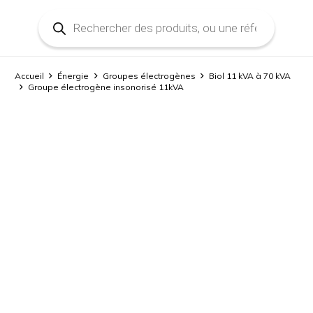
Recherche
de
produits
Accueil
Énergie
Groupes électrogènes
Biol 11 kVA à 70 kVA
Groupe électrogène insonorisé 11kVA