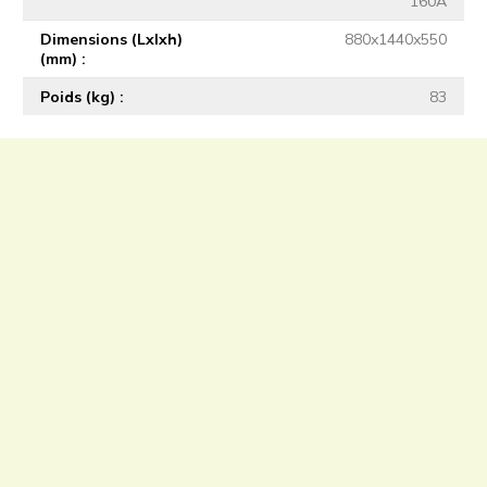
160A
Dimensions (Lxlxh)
880x1440x550
(mm)
Poids (kg)
83