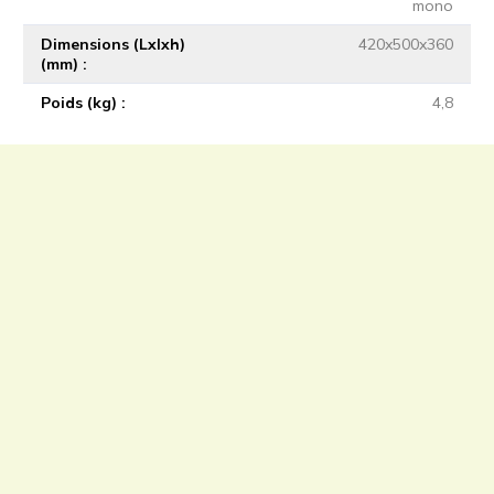
mono
Dimensions (Lxlxh)
420x500x360
(mm)
Poids (kg)
4,8