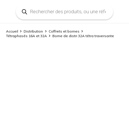
Recherche
de
produits
Accueil
Distribution
Coffrets et bornes
Tétraphasés 16A et 32A
Borne de distri 32A tétra traversante