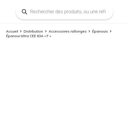
Recherche
de
produits
Accueil
Distribution
Accessoires rallonges
Épanouis
Épanoui tétra CEE 63A « F »