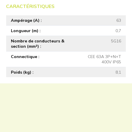
CARACTÉRISTIQUES
Ampérage (A)
63
Longueur (m)
0,7
Nombre de conducteurs &
5G16
section (mm²)
Connectique
CEE 63A 3P+N+T
400V IP65
Poids (kg)
8,1