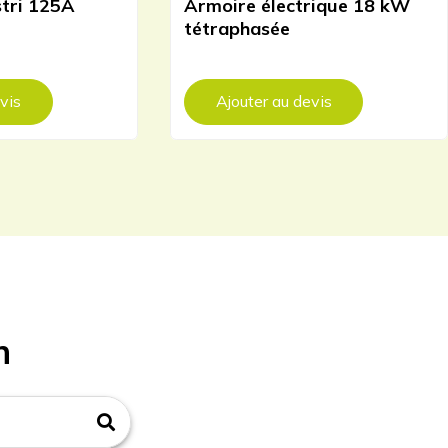
stri 125A
Armoire électrique 18 kW
tétraphasée
vis
Ajouter au devis
n