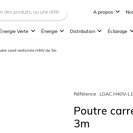
A propos
Nos
Énergie Verte
Énergie
Distribution
Éclairage
utre carré renforcée H40V de 3m
Référence :
LOAC.H40V-L
Poutre carr
3m