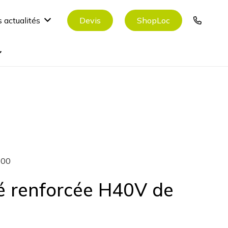
Devis
ShopLoc
 actualités
100
é renforcée H40V de