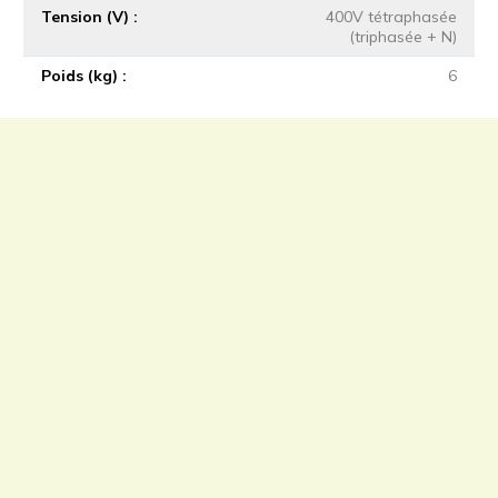
Tension (V)
400V tétraphasée
(triphasée + N)
Poids (kg)
6