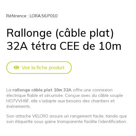
Référence :
LORA.56.P010
Rallonge (câble plat)
32A tétra CEE de 10m
Voir la fiche produit
La
rallonge câble plat 10m 32A
offre une connexion
électrique fiable et sécurisée. Conçue avec du câble souple
HO7VVH6F, elle s’adapte aux besoins des chantiers et
événements.
Son attache VELCRO assure un rangement facile, tandis que
son étiquette sous gaine transparente facilite l’identification.